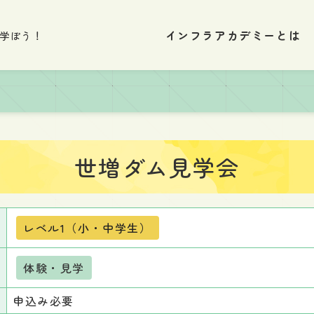
インフラアカデミーとは
学ぼう！
世増ダム見学会
レベル1（小・中学生）
体験・見学
申込み必要